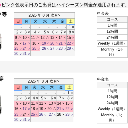
■
ピンク色表示日のご出発はハイシーズン料金が適用されます
料金表
ッツ等
2026 年 8 月
次月>
コース
日
月
火
水
木
金
土
1時間
-
-
-
-
-
-
1 ×
12時間
2 ×
3 ×
4 ×
5 ×
6 ×
7 ×
8 ×
24時間
9 △
10 ×
11 △
12 △
13 ×
14 ×
15 ×
16 ×
17 ○
18 ×
19 ○
20 ○
21 ○
22 ○
Weekly（1週間）
23 ○
24 ○
25 ○
26 ○
27 ○
28 ○
29 ○
Monthly（1ヶ
30 ○
31 ○
月）
ト等
料金表
2026 年 8 月
次月>
コース
日
月
火
水
木
金
土
1時間
-
-
-
-
-
-
1 ×
12時間
2 ×
3 ×
4 ×
5 ×
6 ×
7 ×
8 ×
24時間
9 ×
10 ×
11 ×
12 ×
13 ×
14 ×
15 ×
16 ×
17 ○
18 ×
19 ×
20 △
21 ○
22 ○
Weekly（1週間）
23 ○
24 ×
25 ○
26 ○
27 ○
28 ×
29 ○
Monthly（1ヶ
30 ○
31 ○
月）