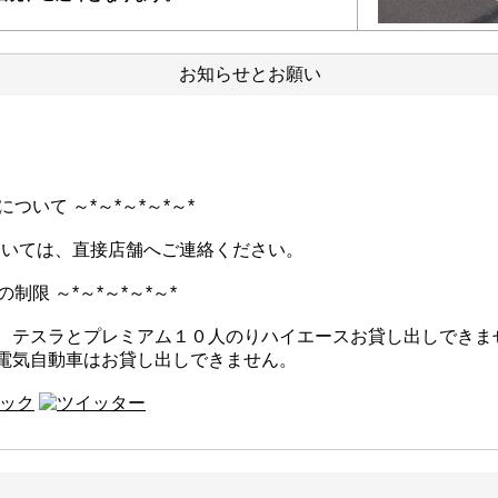
お知らせとお願い
について ～*～*～*～*～*
については、直接店舗へご連絡ください。
制限 ～*～*～*～*～*
、テスラとプレミアム１０人のりハイエースお貸し出しできま
電気自動車はお貸し出しできません。