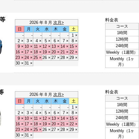
ｱ等
料金表
2026 年 8 月
次月>
コース
日
月
火
水
木
金
土
1時間
-
-
-
-
-
-
1 ×
12時間
2 ×
3 ×
4 ×
5 ×
6 ×
7 ×
8 ×
24時間
9 ×
10 ×
11 ×
12 ×
13 ×
14 ×
15 ×
16 ×
17 ×
18 ×
19 ×
20 ×
21 ×
22 ×
Weekly（1週間）
23 ×
24 ×
25 ×
26 ×
27 ×
28 ×
29 ×
Monthly（1ヶ
30 ×
31 ×
月）
ア等
料金表
2026 年 8 月
次月>
コース
日
月
火
水
木
金
土
1時間
-
-
-
-
-
-
1 ×
12時間
2 ×
3 ×
4 ×
5 ×
6 ×
7 ×
8 ×
24時間
9 ×
10 ×
11 ×
12 ×
13 ×
14 ×
15 ×
16 ×
17 ×
18 ×
19 ×
20 ×
21 ×
22 ×
Weekly（1週間）
23 ×
24 ×
25 ×
26 ×
27 ×
28 ×
29 ×
Monthly（1ヶ
30 ×
31 ×
月）